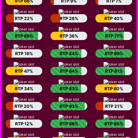
RTP 66%
RTP 9%
RTP 7%
RTP 22%
RTP 26%
RTP 40%
RTP 89%
RTP 36%
RTP 77%
RTP 16%
RTP 84%
RTP 99%
RTP 47%
RTP 84%
RTP 81%
RTP 34%
RTP 83%
RTP 60%
RTP 20%
RTP 93%
RTP 21%
RTP 12%
RTP 98%
RTP 80%