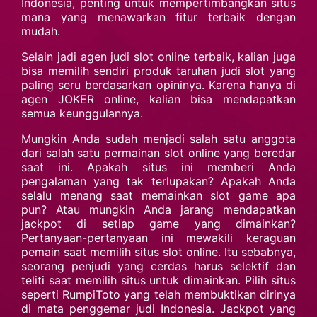
Indonesia, penting untuk mempertimbangkan situs
mana yang menawarkan fitur terbaik dengan
mudah.
Selain jadi agen judi slot online terbaik, kalian juga
bisa memilih sendiri produk taruhan judi slot yang
paling seru berdasarkan opininya. Karena hanya di
agen JOKER online, kalian bisa mendapatkan
semua keunggulannya.
Mungkin Anda sudah menjadi salah satu anggota
dari salah satu permainan slot online yang beredar
saat ini. Apakah situs ini memberi Anda
pengalaman yang tak terlupakan? Apakah Anda
selalu menang saat memainkan slot game apa
pun? Atau mungkin Anda jarang mendapatkan
jackpot di setiap game yang dimainkan?
Pertanyaan-pertanyaan ini mewakili keraguan
pemain saat memilih situs slot online. Itu sebabnya,
seorang penjudi yang cerdas harus selektif dan
teliti saat memilih situs untuk dimainkan. Pilih situs
seperti RumpiToto yang telah membuktikan dirinya
di mata penggemar judi Indonesia. Jackpot yang